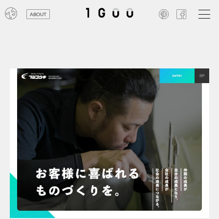
ABOUT
オン
レジ
商業
エン
笑い
テレ
お寺
旅行
農業
エコ
金融
コン
自動
工業
スポ
飲料