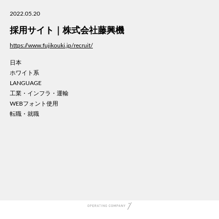
美容
2022.05.20
医療
採用サイト｜株式会社藤興機
WE
コン
https://www.fujikouki.jp/recruit/
通信
日本
家電
ホワイト系
地域
LANGUAGE
キッ
工業・インフラ・運輸
WEBフォント使用
学校
転職・就職
転職
団体
建設
飲食
イン
時計
ウエ
ファ
音楽