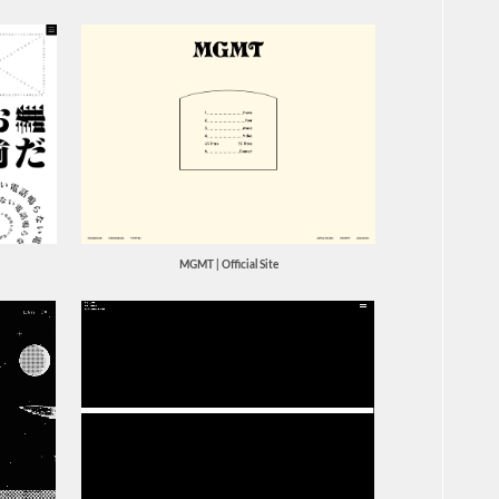
クー
ハー
ピク
アイ
グリ
コラ
WEB
スク
3D・
映像
タイ
フォ
MGMT | Official Site
グラ
グラ
グラ
グラ
グラ
グラ