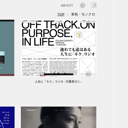
ABOUT
TOP
単色・モノクロ
>
オン
レジ
商業
エン
笑い
テレ
お寺
旅行
農業
エコ
金融
コン
人生に「キク」ラジオ - 日暮里ゼミ…
自動
工業
スポ
飲料
美容
医療
WE
コン