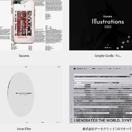
Squama
Gergely Gizella - Fu…
Jonas Eltes
株式会社データグリッド | AIですべて