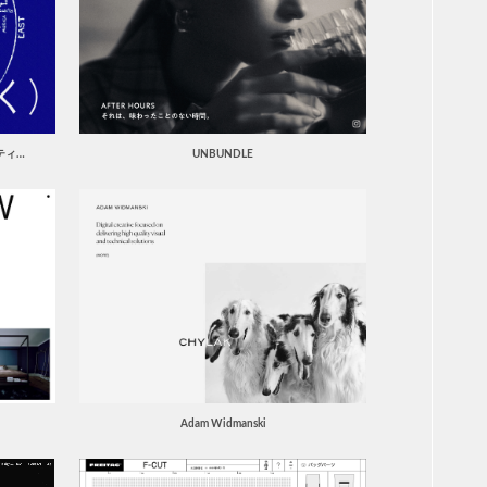
通信
家電
地域
キッ
学校
転職
団体
ティ…
UNBUNDLE
建設
飲食
イン
時計
ウエ
ファ
音楽
アー
デザ
出版
Adam Widmanski
ホワ
ブラ
グレ