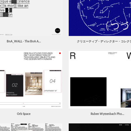
BnA_WALL - The BnA A…
クリエーティブ・ディレクター・コレク
Orb Space
Ruben Wyttenbach Pho…