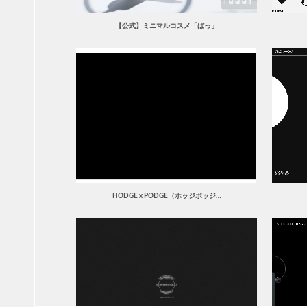
【公式】ミニマルコスメ「ぱっ」
HODGE x PODGE（ホッジポッジ…