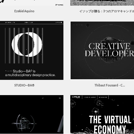
Ezekiel Aquino
イソップが贈る：3つのアロマキャンド
STUDIO—BA®
Thibaut Foussard - C…