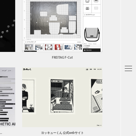
レッ
オレ
ピン
ブラ
ベー
イエ
パー
グリ
ブル
FREITAG F-Cut
カラ
単色
シン
スタ
和風
アン
アナ
ナチ
イラ
ガー
…
ヨッキューくん 公式webサイト
ポッ