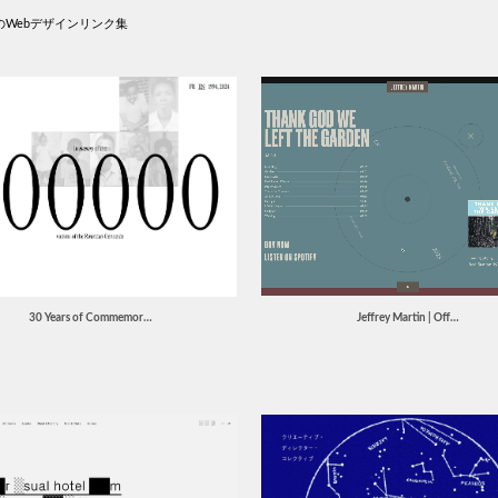
Webデザインリンク集
30 Years of Commemor…
Jeffrey Martin | Off…