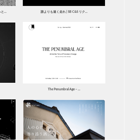
ルと…
誰よりも速く走れ | SB C&S リク…
The Penumbral Age – …