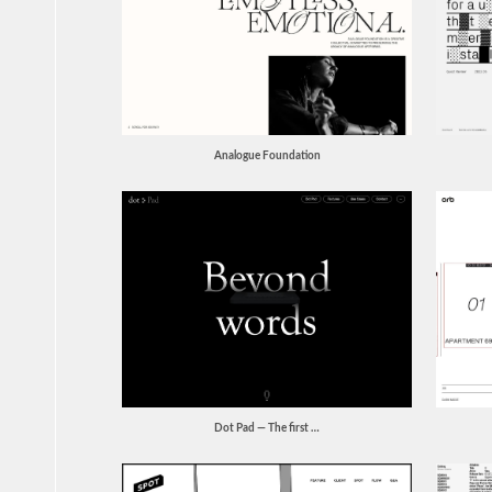
Analogue Foundation
Dot Pad — The first …