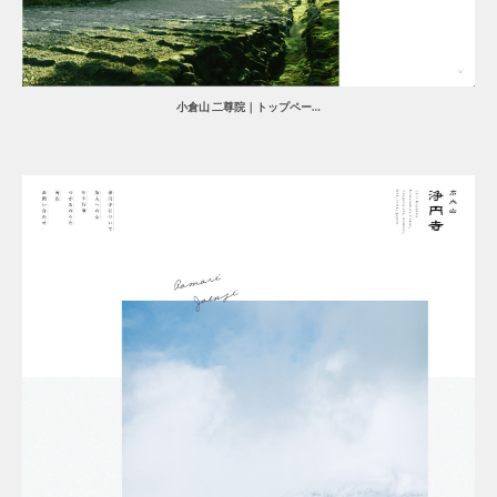
小倉山 二尊院｜トップペー…