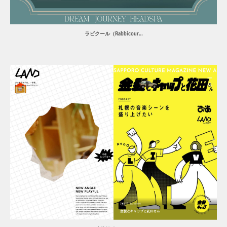
ラビクール（Rabbicour…