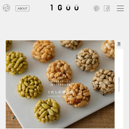
ABOUT
オン
レジ
商業
エン
笑い
テレ
お寺
旅行
農業
エコ
金融
コン
自動
工業
スポ
飲料