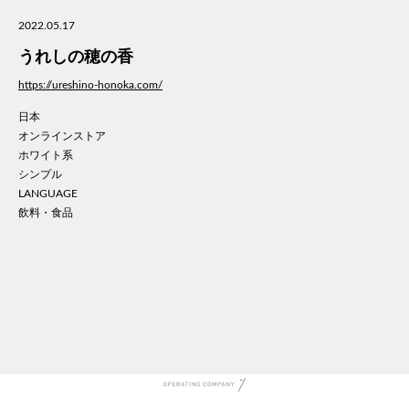
美容
2022.05.17
医療
うれしの穂の香
WE
コン
https://ureshino-honoka.com/
通信
日本
家電
オンラインストア
地域
ホワイト系
キッ
シンプル
LANGUAGE
学校
飲料・食品
転職
団体
建設
飲食
イン
時計
ウエ
ファ
音楽