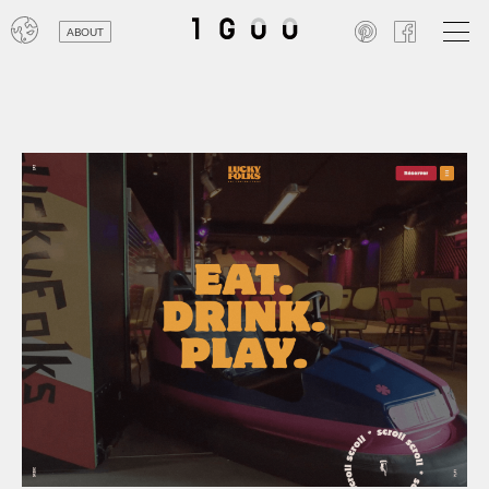
ABOUT
オン
レジ
商業
エン
笑い
テレ
お寺
旅行
農業
エコ
金融
コン
自動
工業
スポ
飲料