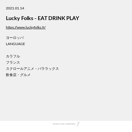
美容
2021.01.14
医療
Lucky Folks - EAT DRINK PLAY
WE
コン
https://www.luckyfolks.fr/
通信
ヨーロッパ
家電
LANGUAGE
地域
キッ
カラフル
フランス
学校
スクロールアニメ・パララックス
転職
飲食店・グルメ
団体
建設
飲食
イン
時計
ウエ
ファ
音楽