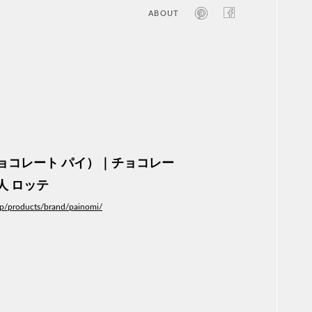
ABOUT
オン
レジ
商業
エン
笑い
テレ
お寺
旅行
農業
ョコレート パイ）｜チョコレー
エコ
金融
人 ロッテ
コン
.jp/products/brand/painomi/
自動
工業
スポ
飲料
美容
医療
WE
コン