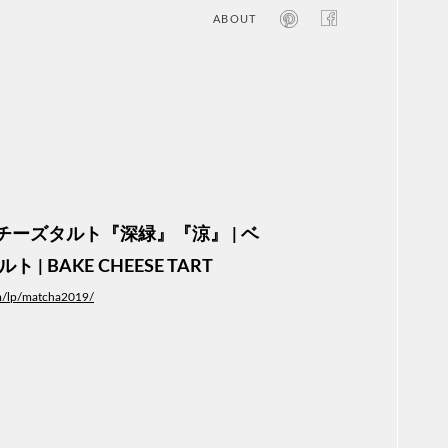
ABOUT
オン
レジ
商業
エン
笑い
テレ
お寺
旅行
農業
ーズタルト『深緑』『涼』 | ベ
エコ
金融
 | BAKE CHEESE TART
コン
om/lp/matcha2019/
自動
工業
スポ
飲料
美容
医療
WE
コン