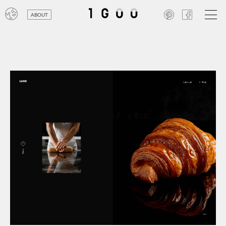
ABOUT
オン
レジ
商業
エン
笑い
テレ
お寺
旅行
農業
エコ
金融
コン
自動
工業
スポ
飲料