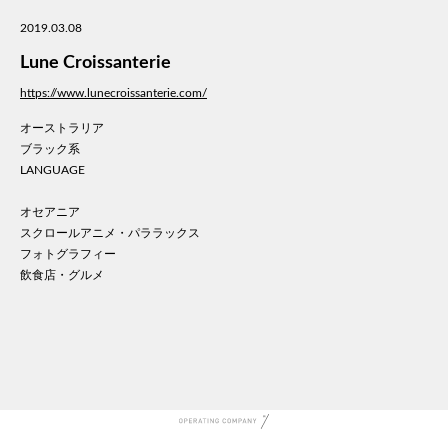
美容
2019.03.08
医療
Lune Croissanterie
WE
コン
https://www.lunecroissanterie.com/
通信
オーストラリア
家電
ブラック系
地域
LANGUAGE
キッ
オセアニア
学校
スクロールアニメ・パララックス
転職
フォトグラフィー
団体
飲食店・グルメ
建設
飲食
イン
時計
ウエ
ファ
音楽