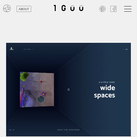
ABOUT
オン
レジ
商業
エン
笑い
テレ
お寺
旅行
農業
エコ
金融
コン
自動
工業
スポ
飲料