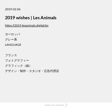
美容
2019.02.06
医療
WE
2019 wishes | Les Animals
コン
https://2019.lesanimals.digital/en
通信
ヨーロッパ
家電
グレー系
地域
LANGUAGE
キッ
学校
フランス
転職
フォトグラフィー
グラフィック（線）
団体
デザイン・制作・スタジオ・広告代理店
建設
飲食
イン
時計
ウエ
ファ
音楽