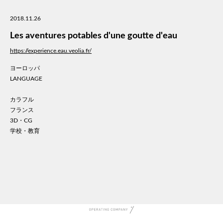
美容
2018.11.26
医療
WE
Les aventures potables d'une goutte d'eau
コン
https://experience.eau.veolia.fr/
通信
ヨーロッパ
家電
LANGUAGE
地域
キッ
カラフル
学校
フランス
転職
3D・CG
学校・教育
団体
建設
飲食
イン
時計
ウエ
ファ
音楽