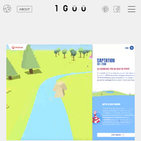
ABOUT
オン
レジ
商業
エン
笑い
テレ
お寺
旅行
農業
エコ
金融
コン
自動
工業
スポ
飲料