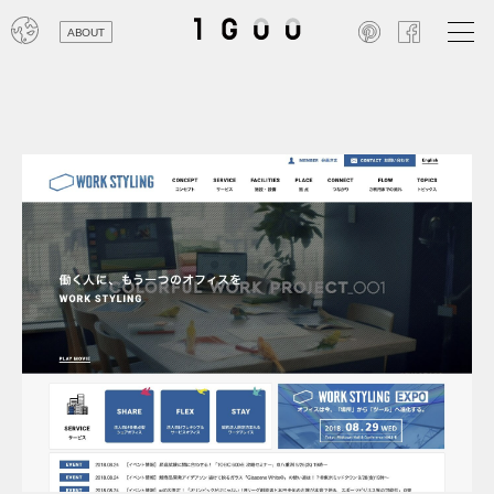
ABOUT
オン
レジ
商業
エン
笑い
テレ
お寺
旅行
農業
エコ
金融
コン
自動
工業
スポ
飲料