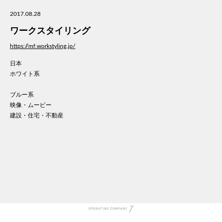
美容
2017.08.28
医療
ワークスタイリング
WE
コン
https://mf.workstyling.jp/
通信
日本
家電
ホワイト系
地域
キッ
ブルー系
映像・ムービー
学校
建設・住宅・不動産
転職
団体
建設
飲食
イン
時計
ウエ
ファ
音楽