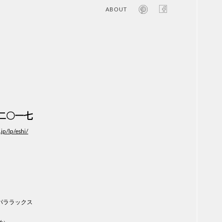
ABOUT
オン
レジ
商業
エン
笑い
テレ
お寺
旅行
農業
二〇一七
エコ
金融
.jp/lp/eshi/
コン
自動
工業
スポ
飲料
美容
医療
パララックス
WE
）
コン