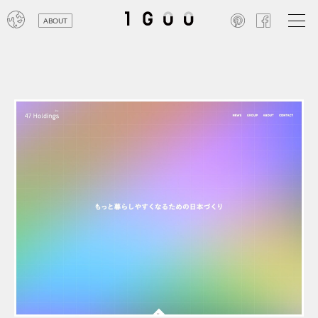
ABOUT
オン
レジ
商業
エン
笑い
テレ
お寺
旅行
農業
エコ
金融
コン
自動
工業
スポ
飲料