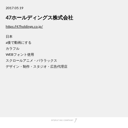
美容
2017.05.19
医療
47ホールディングス株式会社
WE
コン
https://47holdings.co.jp/
通信
日本
家電
a後で動画にする
地域
カラフル
キッ
WEBフォント使用
スクロールアニメ・パララックス
学校
デザイン・制作・スタジオ・広告代理店
転職
団体
建設
飲食
イン
時計
ウエ
ファ
音楽