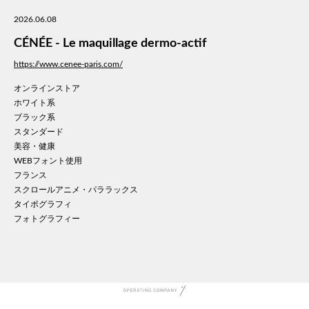
美容
2026.06.08
医療
CÉNÉE - Le maquillage dermo-actif
WE
コン
https://www.cenee-paris.com/
通信
オンラインストア
家電
ホワイト系
地域
ブラック系
キッ
スタンダード
美容・健康
学校
WEBフォント使用
転職
フランス
団体
スクロールアニメ・パララックス
建設
タイポグラフィ
飲食
フォトグラフィー
イン
時計
ウエ
ファ
音楽