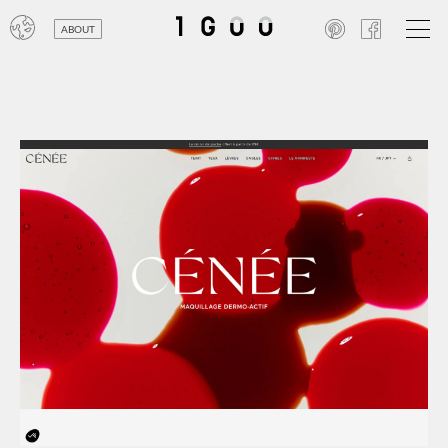
ABOUT
オン
レジ
商業
エン
笑い
テレ
お寺
旅行
農業
エコ
金融
コン
自動
工業
スポ
飲料