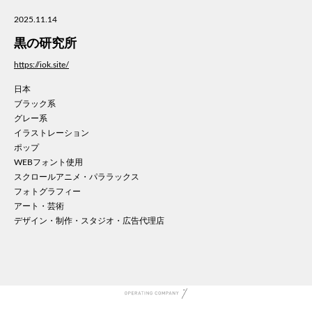
美容
2025.11.14
医療
黒の研究所
WE
コン
https://iok.site/
通信
日本
家電
ブラック系
地域
グレー系
キッ
イラストレーション
ポップ
学校
WEBフォント使用
転職
スクロールアニメ・パララックス
団体
フォトグラフィー
建設
アート・芸術
飲食
デザイン・制作・スタジオ・広告代理店
イン
時計
ウエ
ファ
音楽