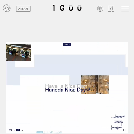
ABOUT
オン
レジ
商業
エン
笑い
テレ
お寺
旅行
農業
エコ
金融
コン
自動
工業
スポ
飲料