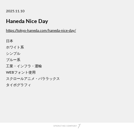
美容
2025.11.10
医療
WE
Haneda Nice Day
コン
https://tokyo-haneda.com/haneda-nice-day/
通信
日本
家電
ホワイト系
地域
シンプル
キッ
ブルー系
学校
工業・インフラ・運輸
転職
WEBフォント使用
スクロールアニメ・パララックス
団体
タイポグラフィ
建設
飲食
イン
時計
ウエ
ファ
音楽