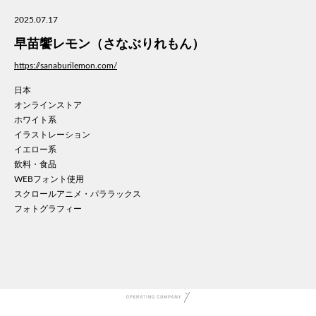
美容
2025.07.17
医療
早苗饗レモン（さなぶりれもん）
WE
コン
https://sanaburilemon.com/
通信
日本
家電
オンラインストア
地域
ホワイト系
キッ
イラストレーション
イエロー系
学校
飲料・食品
転職
WEBフォント使用
団体
スクロールアニメ・パララックス
建設
フォトグラフィー
飲食
イン
時計
ウエ
ファ
音楽