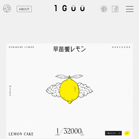
ABOUT
オン
レジ
商業
エン
笑い
テレ
お寺
旅行
農業
エコ
金融
コン
自動
工業
スポ
飲料