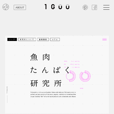
ABOUT
オン
レジ
商業
エン
笑い
テレ
お寺
旅行
農業
エコ
金融
コン
自動
工業
スポ
飲料