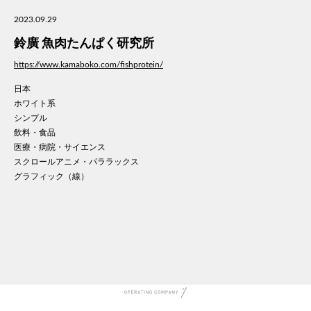
美容
2023.09.29
医療
鈴廣 魚肉たんぱく研究所
WE
コン
https://www.kamaboko.com/fishprotein/
通信
日本
家電
ホワイト系
地域
シンプル
キッ
飲料・食品
医療・病院・サイエンス
学校
スクロールアニメ・パララックス
転職
グラフィック（線）
団体
建設
飲食
イン
時計
ウエ
ファ
音楽