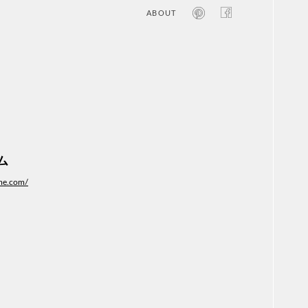
ABOUT
オン
レジ
商業
エン
笑い
テレ
お寺
旅行
農業
ム
エコ
金融
ome.com/
コン
自動
工業
スポ
飲料
美容
医療
WE
コン