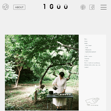
ABOUT
オン
レジ
商業
エン
笑い
テレ
お寺
旅行
農業
エコ
金融
コン
自動
工業
スポ
飲料