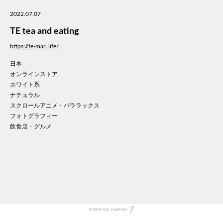
美容
2022.07.07
医療
TE tea and eating
WE
コン
https://te-mari.life/
通信
日本
家電
オンラインストア
地域
ホワイト系
キッ
ナチュラル
スクロールアニメ・パララックス
学校
フォトグラフィー
転職
飲食店・グルメ
団体
建設
飲食
イン
時計
ウエ
ファ
音楽