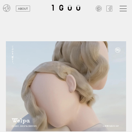
ABOUT
オン
レジ
商業
エン
笑い
テレ
お寺
旅行
農業
エコ
金融
コン
自動
工業
スポ
飲料