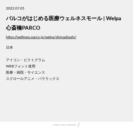
美容
2022.07.05
医療
パルコがはじめる医療ウェルネスモール | Welpa
WE
コン
心斎橋PARCO
通信
https://wellness.parco.jp/welpa/shinsaibashi/
家電
日本
地域
キッ
アイコン・ピクトグラム
学校
WEBフォント使用
転職
医療・病院・サイエンス
団体
スクロールアニメ・パララックス
建設
飲食
イン
時計
ウエ
ファ
音楽