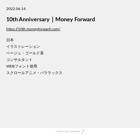
美容
2022.06.14
医療
10th Anniversary｜Money Forward
WE
コン
https://10th.moneyforward.com/
通信
日本
家電
イラストレーション
地域
ベージュ・ゴールド系
キッ
コンサルタント
WEBフォント使用
学校
スクロールアニメ・パララックス
転職
団体
建設
飲食
イン
時計
ウエ
ファ
音楽