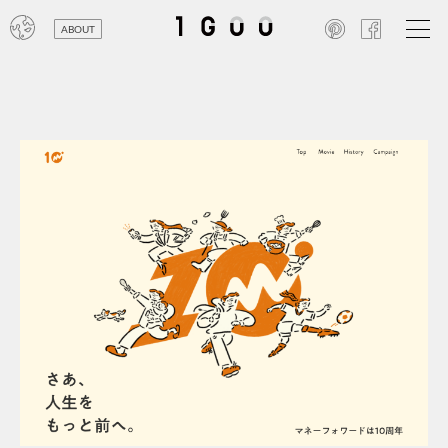
ABOUT
オン
レジ
商業
エン
笑い
テレ
お寺
旅行
農業
エコ
金融
コン
自動
工業
スポ
飲料