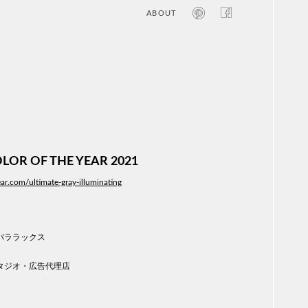
ABOUT
オン
レジ
商業
エン
笑い
テレ
お寺
旅行
農業
LOR OF THE YEAR 2021
エコ
金融
year.com/ultimate-gray-illuminating
コン
自動
工業
スポ
パララックス
飲料
美容
タジオ・広告代理店
医療
WE
コン