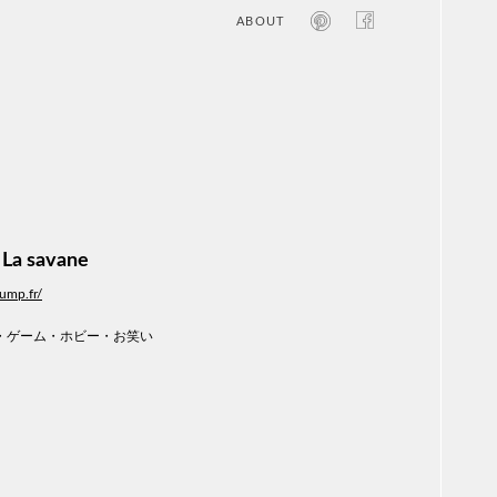
ABOUT
オン
レジ
商業
エン
笑い
テレ
お寺
旅行
農業
 La savane
エコ
金融
ump.fr/
コン
自動
・ゲーム・ホビー・お笑い
工業
スポ
飲料
美容
医療
WE
コン