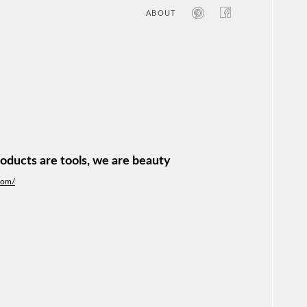
ABOUT
オン
レジ
商業
エン
笑い
テレ
お寺
旅行
農業
roducts are tools, we are beauty
エコ
金融
.com/
コン
自動
工業
スポ
飲料
美容
医療
WE
コン