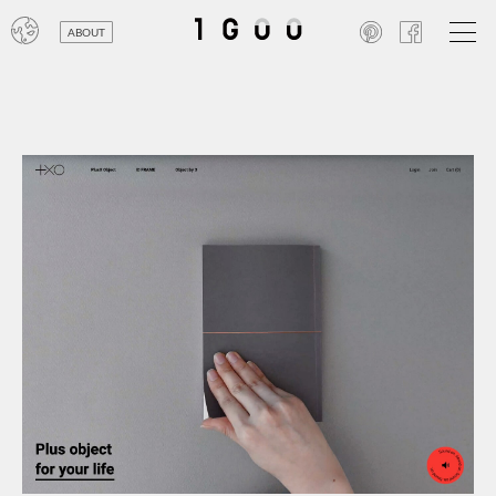
ABOUT
オン
レジ
商業
エン
笑い
テレ
お寺
旅行
農業
エコ
金融
コン
自動
工業
スポ
飲料