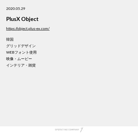
美容
2020.05.29
医療
PlusX Object
WE
コン
https://object.plus-ex.com/
通信
韓国
家電
グリッドデザイン
地域
WEBフォント使用
キッ
映像・ムービー
インテリア・雑貨
学校
転職
団体
建設
飲食
イン
時計
ウエ
ファ
音楽