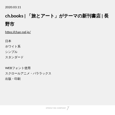
美容
2020.03.11
医療
ch.books | 「旅とアート」がテーマの新刊書店 | 長
WE
コン
野市
通信
https://chan-nel.jp/
家電
日本
地域
ホワイト系
キッ
シンプル
学校
スタンダード
転職
団体
WEBフォント使用
スクロールアニメ・パララックス
建設
出版・印刷
飲食
イン
時計
ウエ
ファ
音楽