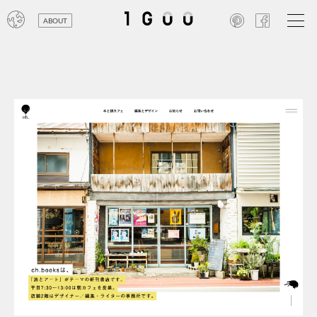
ABOUT
オン
レジ
商業
エン
笑い
テレ
お寺
旅行
農業
エコ
金融
コン
自動
工業
スポ
飲料