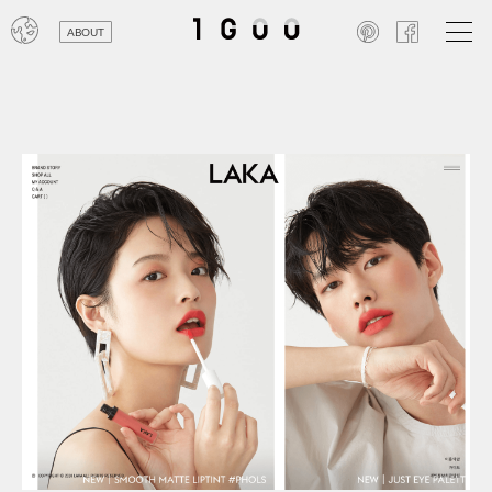
ABOUT
オン
レジ
商業
エン
笑い
テレ
お寺
旅行
農業
エコ
金融
コン
自動
工業
スポ
飲料