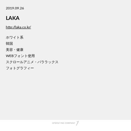
美容
2019.09.26
医療
LAKA
WE
コン
http://laka.co.kr/
通信
ホワイト系
家電
韓国
地域
美容・健康
キッ
WEBフォント使用
スクロールアニメ・パララックス
学校
フォトグラフィー
転職
団体
建設
飲食
イン
時計
ウエ
ファ
音楽