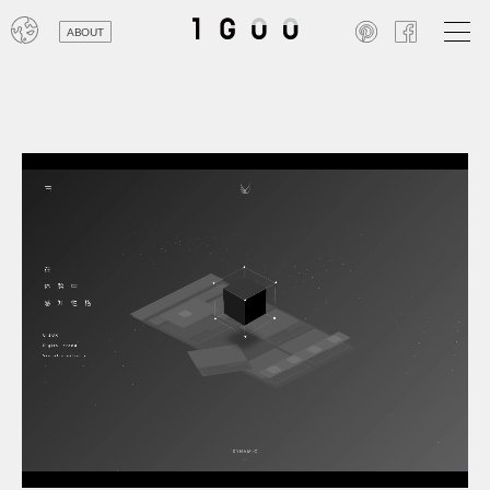
ABOUT
オン
レジ
商業
エン
笑い
テレ
お寺
旅行
農業
エコ
金融
コン
自動
工業
スポ
飲料