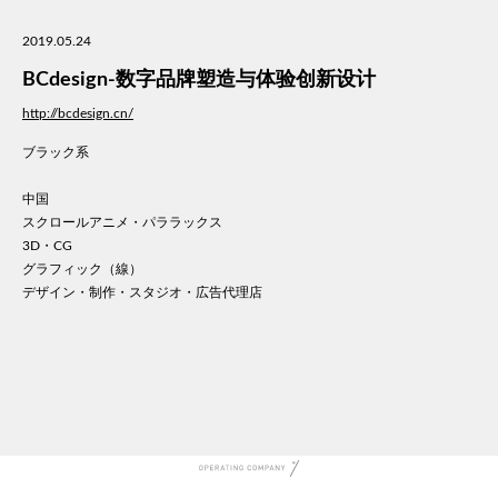
美容
2019.05.24
医療
WE
BCdesign-数字品牌塑造与体验创新设计
コン
http://bcdesign.cn/
通信
ブラック系
家電
地域
中国
キッ
スクロールアニメ・パララックス
学校
3D・CG
転職
グラフィック（線）
デザイン・制作・スタジオ・広告代理店
団体
建設
飲食
イン
時計
ウエ
ファ
音楽