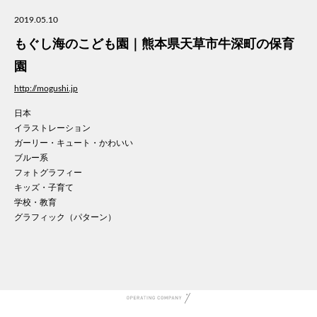
美容
2019.05.10
医療
もぐし海のこども園｜熊本県天草市牛深町の保育
WE
コン
園
通信
http://mogushi.jp
家電
日本
地域
イラストレーション
キッ
ガーリー・キュート・かわいい
学校
ブルー系
転職
フォトグラフィー
団体
キッズ・子育て
学校・教育
建設
グラフィック（パターン）
飲食
イン
時計
ウエ
ファ
音楽