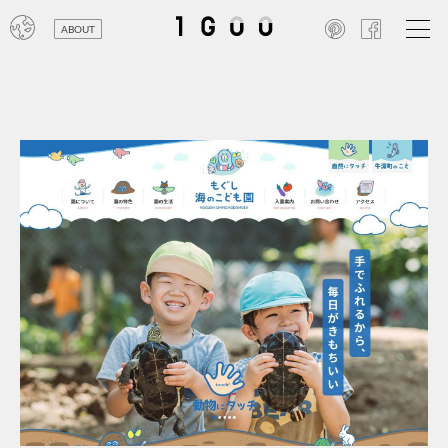
ABOUT
オン
レジ
商業
エン
笑い
テレ
お寺
旅行
農業
エコ
金融
コン
自動
工業
スポ
飲料