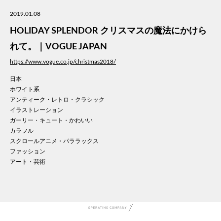
美容
2019.01.08
医療
HOLIDAY SPLENDOR クリスマスの魔法にかけら
WE
コン
れて。｜VOGUE JAPAN
通信
https://www.vogue.co.jp/christmas2018/
家電
日本
地域
ホワイト系
キッ
アンティーク・レトロ・クラシック
学校
イラストレーション
転職
ガーリー・キュート・かわいい
団体
カラフル
スクロールアニメ・パララックス
建設
ファッション
飲食
アート・芸術
イン
時計
ウエ
ファ
音楽