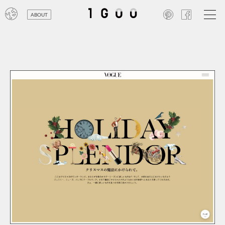
ABOUT
オン
レジ
商業
エン
笑い
テレ
お寺
旅行
農業
エコ
金融
コン
自動
工業
スポ
飲料