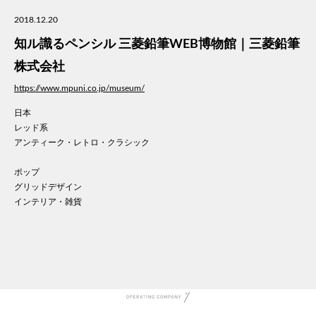
美容
2018.12.20
医療
知ル識るペンシル 三菱鉛筆WEB博物館｜三菱鉛筆
WE
コン
株式会社
通信
https://www.mpuni.co.jp/museum/
家電
日本
地域
レッド系
キッ
アンティーク・レトロ・クラシック
学校
転職
ポップ
団体
グリッドデザイン
インテリア・雑貨
建設
飲食
イン
時計
ウエ
ファ
音楽