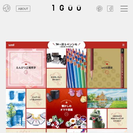
ABOUT
オン
レジ
商業
エン
笑い
テレ
お寺
旅行
農業
エコ
金融
コン
自動
工業
スポ
飲料