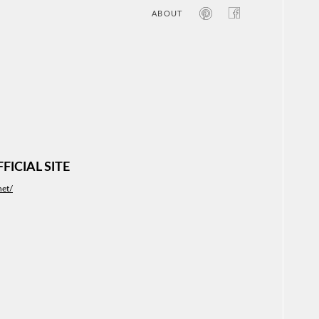
ABOUT
オン
レジ
商業
エン
笑い
テレ
お寺
旅行
農業
CIAL SITE
エコ
金融
net/
コン
自動
工業
スポ
飲料
美容
医療
WE
コン