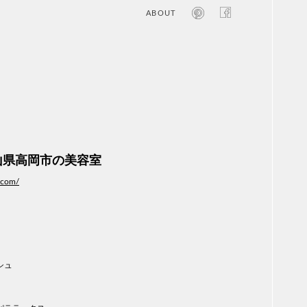
ABOUT
オン
レジ
商業
エン
笑い
テレ
お寺
旅行
農業
富山県高岡市の美容室
エコ
金融
.com/
コン
自動
工業
スポ
飲料
美容
シュ
医療
WE
コン