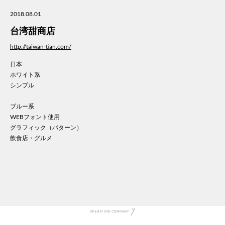
美容
2018.08.01
医療
台湾甜商店
WE
コン
http://taiwan-tian.com/
通信
日本
家電
ホワイト系
地域
シンプル
キッ
ブルー系
学校
WEBフォント使用
転職
グラフィック（パターン）
団体
飲食店・グルメ
建設
飲食
イン
時計
ウエ
ファ
音楽