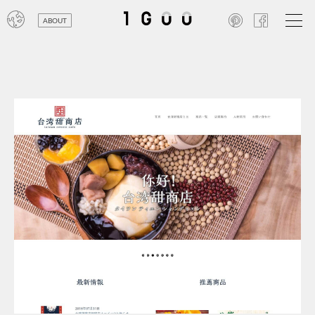
ABOUT
オン
レジ
商業
エン
笑い
テレ
お寺
旅行
農業
エコ
金融
コン
自動
工業
スポ
飲料