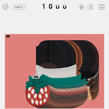
ABOUT
オン
レジ
商業
エン
笑い
テレ
お寺
旅行
農業
エコ
金融
コン
自動
工業
スポ
飲料