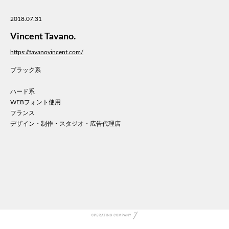
美容
2018.07.31
医療
WE
Vincent Tavano.
コン
https://tavanovincent.com/
通信
ブラック系
家電
地域
ハード系
キッ
WEBフォント使用
学校
フランス
転職
デザイン・制作・スタジオ・広告代理店
団体
建設
飲食
イン
時計
ウエ
ファ
音楽