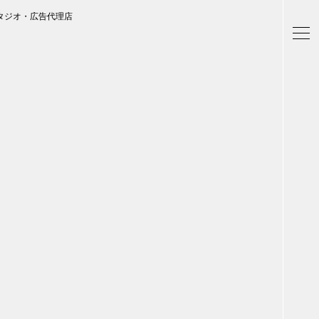
通信
タジオ・広告代理店
家電
地域
キッ
学校
転職
団体
建設
飲食
イン
時計
ウエ
ファ
音楽
アー
デザ
出版
ホワ
ブラ
グレ