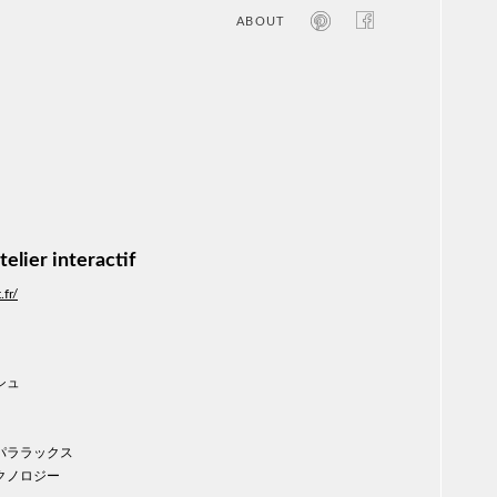
ABOUT
オン
レジ
商業
エン
笑い
テレ
お寺
旅行
農業
telier interactif
エコ
金融
.fr/
コン
自動
工業
スポ
シュ
飲料
美容
医療
パララックス
WE
クノロジー
コン