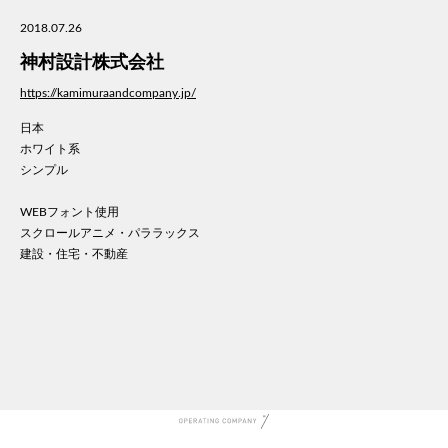
美容
2018.07.26
医療
神村設計株式会社
WE
コン
https://kamimuraandcompany.jp/
通信
日本
家電
ホワイト系
地域
シンプル
キッ
WEBフォント使用
学校
スクロールアニメ・パララックス
転職
建設・住宅・不動産
団体
建設
飲食
イン
時計
ウエ
ファ
音楽