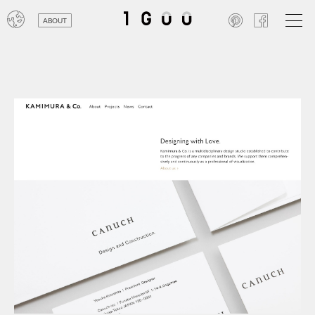
ABOUT
オン
レジ
商業
エン
笑い
テレ
お寺
旅行
農業
エコ
金融
コン
自動
工業
スポ
飲料