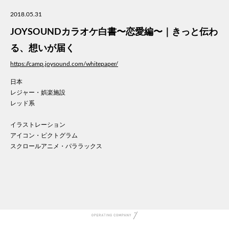
美容
2018.05.31
医療
JOYSOUNDカラオケ白書〜恋愛編〜｜きっと伝わ
WE
コン
る、想いが届く
通信
https://camp.joysound.com/whitepaper/
家電
日本
地域
レジャー・娯楽施設
キッ
レッド系
学校
転職
イラストレーション
団体
アイコン・ピクトグラム
スクロールアニメ・パララックス
建設
飲食
イン
時計
ウエ
ファ
音楽