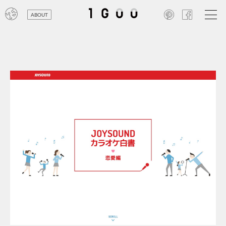
ABOUT
オン
レジ
商業
エン
笑い
テレ
お寺
旅行
農業
エコ
金融
コン
自動
工業
スポ
飲料