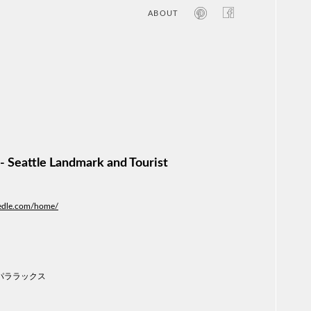
ABOUT
オン
レジ
商業
エン
笑い
テレ
お寺
旅行
農業
- Seattle Landmark and Tourist
エコ
金融
コン
edle.com/home/
自動
工業
スポ
飲料
美容
パララックス
医療
WE
コン