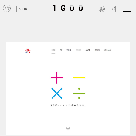
ABOUT
オン
レジ
商業
エン
笑い
テレ
お寺
旅行
農業
エコ
金融
コン
自動
工業
スポ
飲料