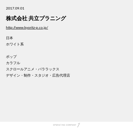
美容
2017.09.01
医療
株式会社 共立プラニング
WE
コン
http://www.kyoritz-p.co.jp/
通信
日本
家電
ホワイト系
地域
キッ
ポップ
カラフル
学校
スクロールアニメ・パララックス
転職
デザイン・制作・スタジオ・広告代理店
団体
建設
飲食
イン
時計
ウエ
ファ
音楽