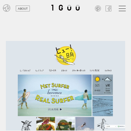
ABOUT
オン
レジ
商業
エン
笑い
テレ
お寺
旅行
農業
エコ
金融
コン
自動
工業
スポ
飲料