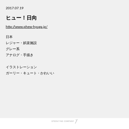
美容
2017.07.19
医療
ヒュー！日向
WE
コン
http://www.phew-hyuga.jp/
通信
日本
家電
レジャー・娯楽施設
地域
グレー系
キッ
アナログ・手描き
学校
イラストレーション
転職
ガーリー・キュート・かわいい
団体
建設
飲食
イン
時計
ウエ
ファ
音楽