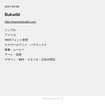
美容
2017.04.08
医療
Bukwild
WE
コン
http://www.bukwild.com/
通信
シンプル
家電
アメリカ
地域
WEBフォント使用
キッ
スクロールアニメ・パララックス
映像・ムービー
学校
アート・芸術
転職
デザイン・制作・スタジオ・広告代理店
団体
建設
飲食
イン
時計
ウエ
ファ
音楽