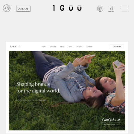
ABOUT
オン
レジ
商業
エン
笑い
テレ
お寺
旅行
農業
エコ
金融
コン
自動
工業
スポ
飲料