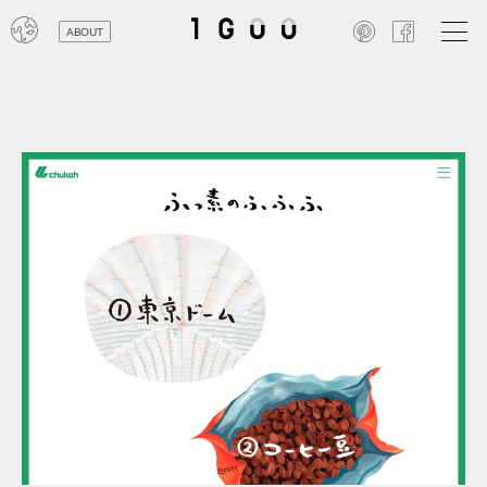
ABOUT
オン
レジ
商業
エン
笑い
テレ
お寺
旅行
農業
エコ
金融
コン
自動
工業
スポ
飲料