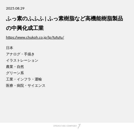
美容
2025.08.29
医療
ふっ素のふふふ | ふっ素樹脂など高機能樹脂製品
WE
コン
の中興化成工業
通信
https://www.chukoh.co.jp/lp/fufufu/
家電
日本
地域
アナログ・手描き
キッ
イラストレーション
学校
農業・自然
転職
グリーン系
団体
工業・インフラ・運輸
医療・病院・サイエンス
建設
飲食
イン
時計
ウエ
ファ
音楽