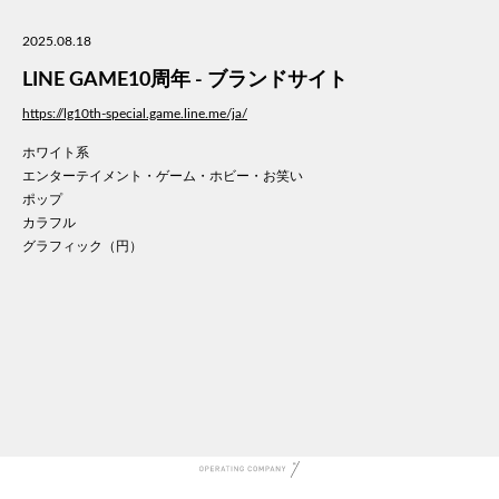
美容
2025.08.18
医療
WE
LINE GAME10周年 - ブランドサイト
コン
https://lg10th-special.game.line.me/ja/
通信
ホワイト系
家電
エンターテイメント・ゲーム・ホビー・お笑い
地域
ポップ
キッ
カラフル
学校
グラフィック（円）
転職
団体
建設
飲食
イン
時計
ウエ
ファ
音楽