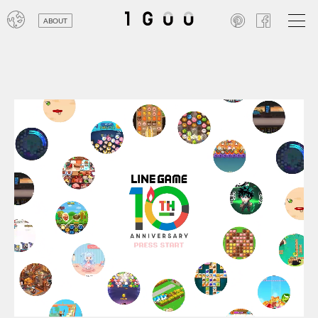
ABOUT
オン
レジ
商業
エン
笑い
テレ
お寺
旅行
農業
エコ
金融
コン
自動
工業
スポ
飲料