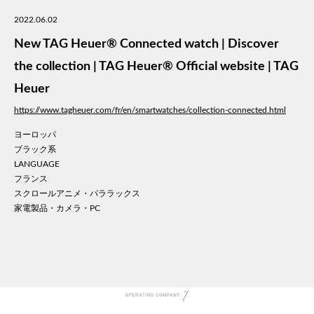
美容
2022.06.02
医療
New TAG Heuer® Connected watch | Discover
WE
コン
the collection | TAG Heuer® Official website | TAG
通信
Heuer
家電
https://www.tagheuer.com/fr/en/smartwatches/collection-connected.html
地域
キッ
ヨーロッパ
ブラック系
学校
LANGUAGE
転職
フランス
団体
スクロールアニメ・パララックス
建設
家電製品・カメラ・PC
飲食
イン
時計
ウエ
ファ
音楽