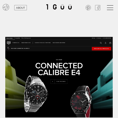
ABOUT
オン
レジ
商業
エン
笑い
テレ
お寺
旅行
農業
エコ
金融
コン
自動
工業
スポ
飲料